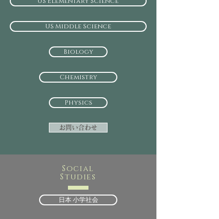
US Elementary Science
US Middle Science
Biology
Chemistry
Physics
お問い合わせ
Social
Studies
日本 小学社会