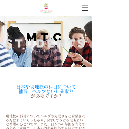
MTC
Students
－​誇りある生徒を育てる －
日本や現地校の科目について
補習・ヘルプないし先取り
が必要ですか?
現地校の科目についてヘルプや先取りをご希望され
る方は多くいらっしゃり、MTCでうける最も多い
ご希望のひとつです。また、日本への帰国を考えて
みえるご家庭で、日本の教科を国外でも続けておき